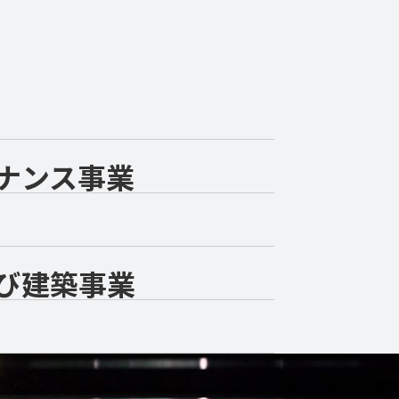
EP TO
ナンス事業
び
建築事業