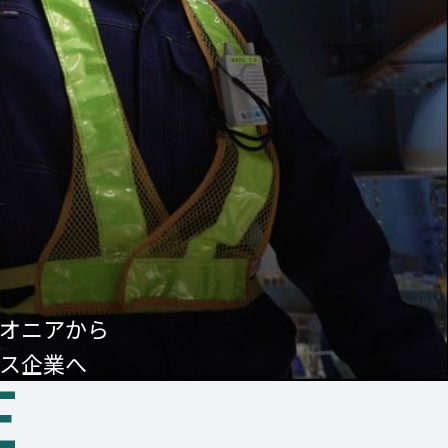
オニアから
ス企業へ
E