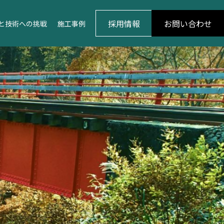
採用情報
お問い合わせ
と技術への挑戦
施工事例
OP
安全と技術への挑戦 TOP
ンス事業
安全の追求
品質の向上
建築事業
塗替塗装技術・補修技術
年に向けての歩み
動