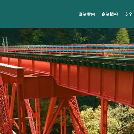
事業案内
企業情報
安全
事業案内 TOP
企業情報 T
鉄道橋りょうメンテナ
会社概要
鋼構造物塗装事業
代表挨拶
マンション修繕および
営業所一覧
資材事業
創業100
社会貢献活